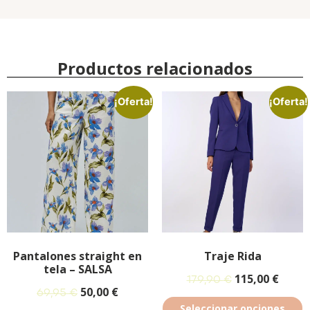
Productos relacionados
¡Oferta!
¡Oferta!
Pantalones straight en
Traje Rida
tela – SALSA
115,00
€
179,90
€
50,00
€
69,95
€
Seleccionar opciones