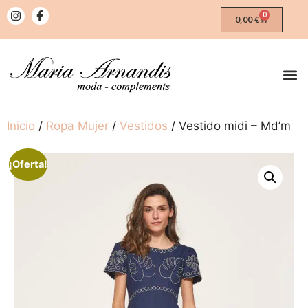
0
0,00
€
Inicio
/
Ropa Mujer
/
Vestidos
/ Vestido midi – Md’m
¡Oferta!