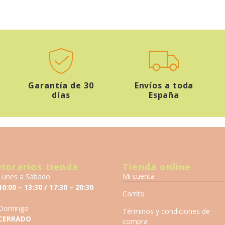
Garantía de 30
Envíos a toda
días
España
Horarios tienda
Tienda online
Mi cuenta
Lunes a Sábado
10:00 – 13:30 / 17:30 – 20:30
Carrito
Domingo
Términos y condiciones de
CERRADO
compra