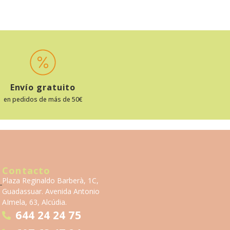
Envío gratuito
en pedidos de más de 50€
Contacto
Plaza Reginaldo Barberà, 1C,
Guadassuar. Avenida Antonio
AImela, 63, Alcúdia.
644 24 24 75