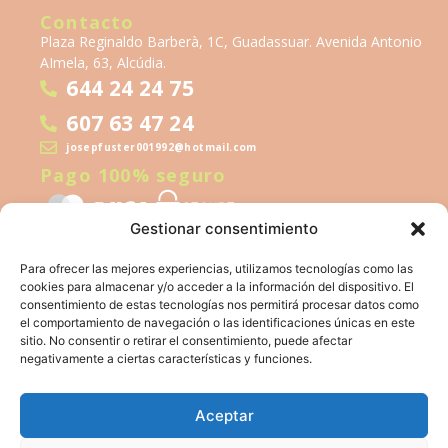
Contacto
Plaza Reginaldo Barberà, 1C, Guadassuar. Avenida Antonio
AImela, 63, Alcúdia.
644 24 24 75
607 63 47 24
josepfuster001992@hotmail.com
Pago 100% seguro
Gestionar consentimiento
Para ofrecer las mejores experiencias, utilizamos tecnologías como las
cookies para almacenar y/o acceder a la información del dispositivo. El
consentimiento de estas tecnologías nos permitirá procesar datos como
el comportamiento de navegación o las identificaciones únicas en este
sitio. No consentir o retirar el consentimiento, puede afectar
Financiado por la Unión Europea – NextGeneration EU
negativamente a ciertas características y funciones.
Aceptar