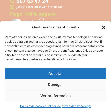
607 63 47 24
josepfuster001992@hotmail.com
Pago 100% seguro
Gestionar consentimiento
Para ofrecer las mejores experiencias, utilizamos tecnologías como las
cookies para almacenar y/o acceder a la información del dispositivo. El
consentimiento de estas tecnologías nos permitirá procesar datos como
el comportamiento de navegación o las identificaciones únicas en este
sitio. No consentir o retirar el consentimiento, puede afectar
Financiado por la Unión Europea – NextGeneration EU
negativamente a ciertas características y funciones.
Aceptar
Denegar
Aviso legal
Política de privacidad
Política de cookies
Accesibilidad
Ver preferencias
© 2026
María Arnadis
. Todos los derechos reservados.
Diseño web
Hello SEO & SEM
Política de cookies
Política de privacidad
Aviso legal