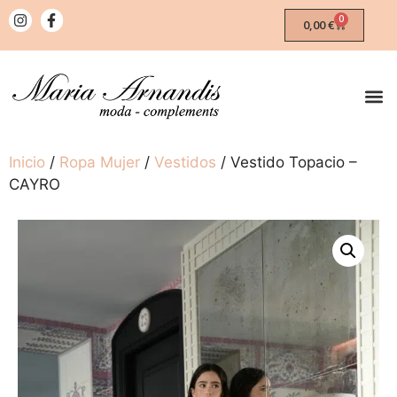
0
0,00
€
Inicio
/
Ropa Mujer
/
Vestidos
/ Vestido Topacio –
CAYRO