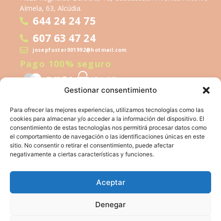
AImela, 63, Alcúdia.
644 24 24 75
607 63 47 24
josepfuster001992@hotmail.com
Pago 100% seguro
Gestionar consentimiento
Para ofrecer las mejores experiencias, utilizamos tecnologías como las
cookies para almacenar y/o acceder a la información del dispositivo. El
consentimiento de estas tecnologías nos permitirá procesar datos como
el comportamiento de navegación o las identificaciones únicas en este
sitio. No consentir o retirar el consentimiento, puede afectar
Financiado por la Unión Europea – NextGeneration EU
negativamente a ciertas características y funciones.
Aceptar
Denegar
Aviso legal
Política de privacidad
Política de cookies
Accesibilidad