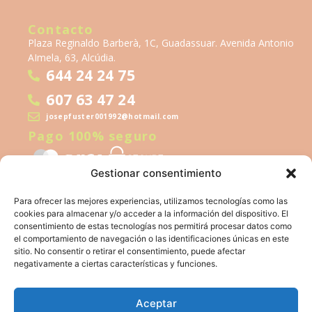
Contacto
Plaza Reginaldo Barberà, 1C, Guadassuar. Avenida Antonio
AImela, 63, Alcúdia.
644 24 24 75
607 63 47 24
josepfuster001992@hotmail.com
Pago 100% seguro
Gestionar consentimiento
Para ofrecer las mejores experiencias, utilizamos tecnologías como las
cookies para almacenar y/o acceder a la información del dispositivo. El
consentimiento de estas tecnologías nos permitirá procesar datos como
el comportamiento de navegación o las identificaciones únicas en este
sitio. No consentir o retirar el consentimiento, puede afectar
Financiado por la Unión Europea – NextGeneration EU
negativamente a ciertas características y funciones.
Aceptar